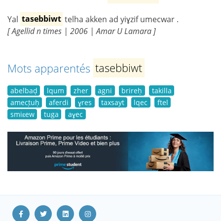
Yal
tasebbiwt
telha akken ad yiɣzif umecwar .
[ Agellid n times | 2006 | Amar U Lamara ]
Mots apparentés
tasebbiwt
abelbaḍ
lqum
zher
agni
brireḥ
takilla
amecṭuḥ
aferdi
ɣres
taxsayt
lqec
ftel
smiɛew
tuga
aɣec