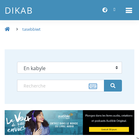
DIKAB
tasebbiwt
-->