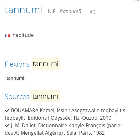
tannumi
N.F
[tannumi]
habitude
Flexions
tannumi
tannumi
Sources
tannumi
BOUAMARA Kamel, Issin : Asegzawal n teqbaylit s
teqbaylit, Editions l'Odyssée, Tizi-Ouzou, 2010
J.-M. Dallet, Dictionnaire Kabyle-Français (parler
des At Mengellat Algérie) , Selaf Paris, 1982