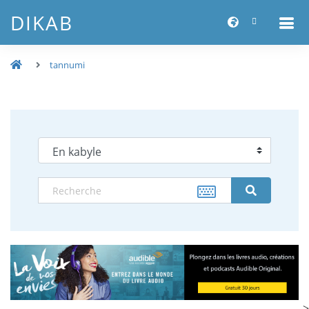
DIKAB
tannumi
-->