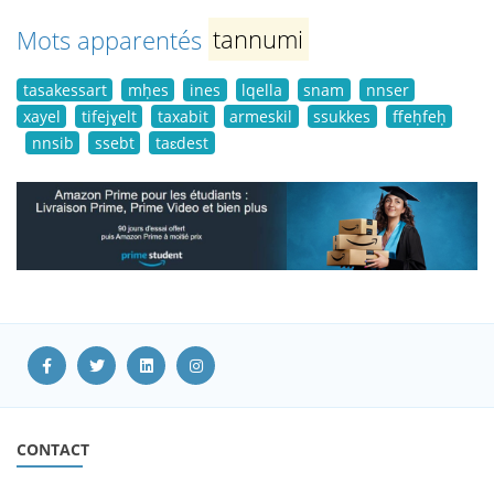
Mots apparentés
tannumi
tasakessart
mḥes
ines
lqella
snam
nnser
xayel
tifejɣelt
taxabit
armeskil
ssukkes
ffeḥfeḥ
nnsib
ssebt
taɛdest
CONTACT