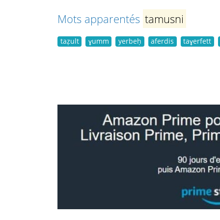
Mots apparentés
tamusni
taẓult
ɣumm
yerbeḥ
aferdis
taɣerfett