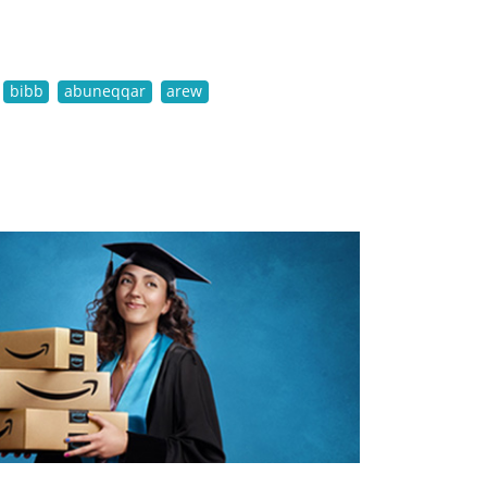
bibb
abuneqqar
arew