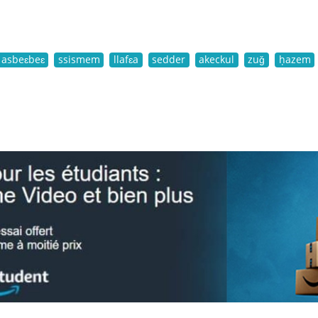
asbeɛbeɛ
ssismem
llafɛa
sedder
akeckul
zuǧ
ḥazem