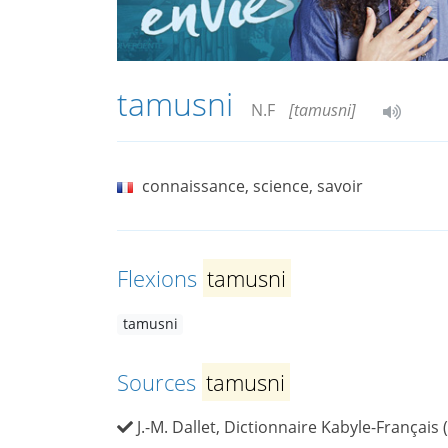
tamusni
N.F
[tamusni]
connaissance, science, savoir
Flexions
tamusni
tamusni
Sources
tamusni
J.-M. Dallet, Dictionnaire Kabyle-Français 