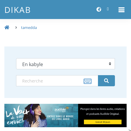
DIKAB
tamedda
-->