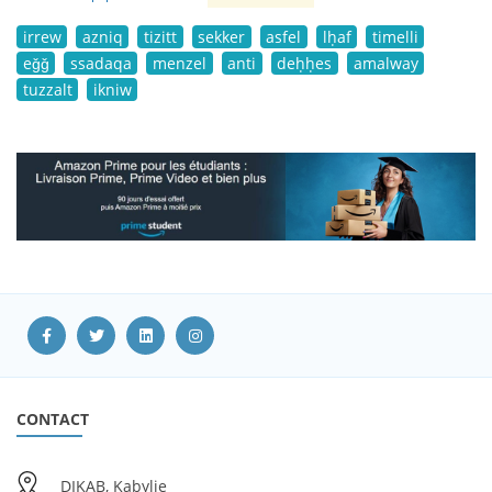
irrew
azniq
tizitt
sekker
asfel
lḥaf
timelli
eǧǧ
ssadaqa
menzel
anti
deḥḥes
amalway
tuzzalt
ikniw
CONTACT
DIKAB, Kabylie