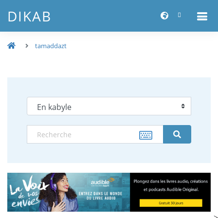
DIKAB
tamaddazt
-->