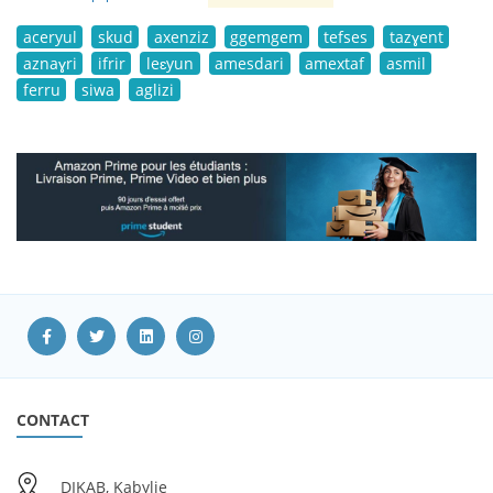
aceryul
skud
axenziz
ggemgem
tefses
tazɣent
aznaɣri
ifrir
leɛyun
amesdari
amextaf
asmil
ferru
siwa
aglizi
CONTACT
DIKAB, Kabylie