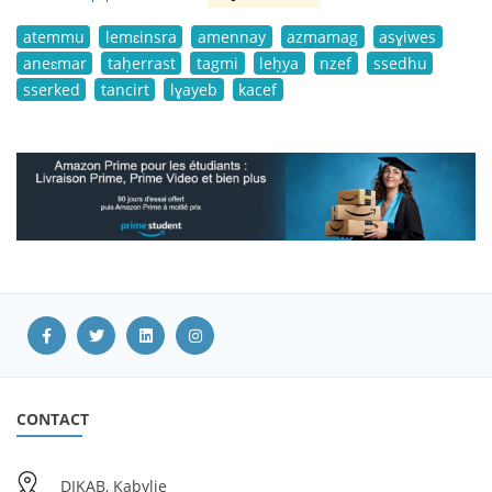
atemmu
lemɛinsra
amennay
azmamag
asɣiwes
aneɛmar
taḥerrast
tagmi
leḥya
nzef
ssedhu
sserked
tancirt
lɣayeb
kacef
CONTACT
DIKAB, Kabylie