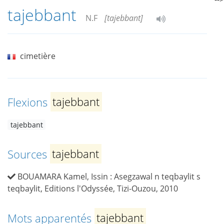
tajebbant
N.F
[tajebbant]
cimetière
Flexions
tajebbant
tajebbant
Sources
tajebbant
BOUAMARA Kamel, Issin : Asegzawal n teqbaylit s
teqbaylit, Editions l'Odyssée, Tizi-Ouzou, 2010
Mots apparentés
tajebbant