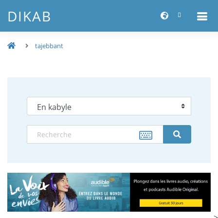
DIKAB
tajebbant
-->