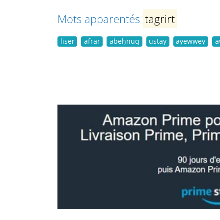
Mots apparentés
tagrirt
liser
afrar
abeḥnuq
ustay
aɣewweɣ
a