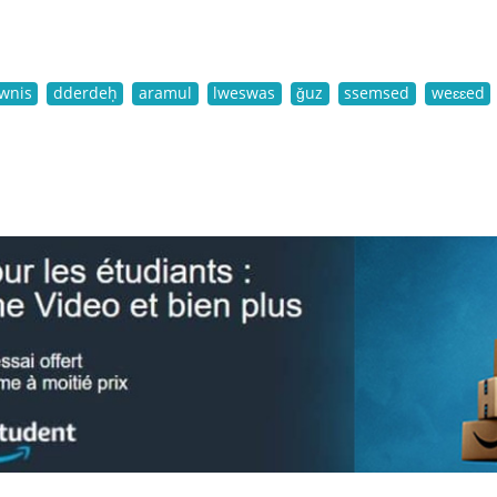
wnis
dderdeḥ
aramul
lweswas
ǧuz
ssemsed
weɛɛed