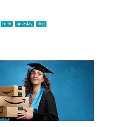
rḍeb
ameslay
lleḍ