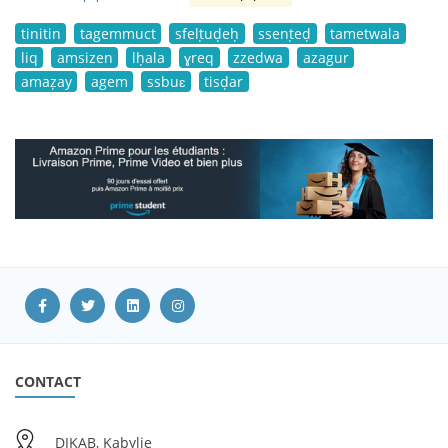
tinitin
tagemmuct
sfelṭuḍeḥ
ssenṭeḍ
tametwala
liq
amsizen
lḥala
ɣreq
zzedwa
azagur
amaẓay
agem
ssbuɛ
tisḍar
CONTACT
DIKAB, Kabylie