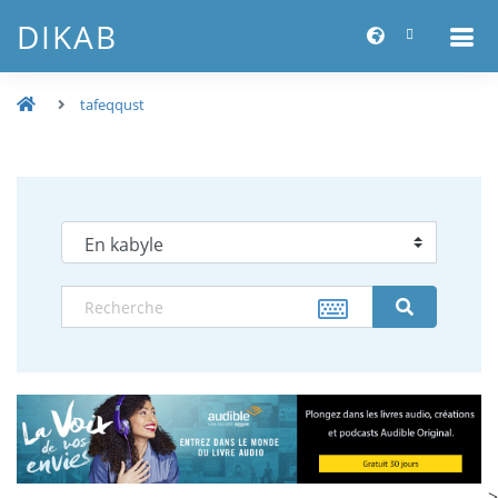
DIKAB
tafeqqust
-->