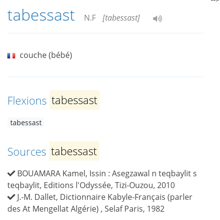
tabessast
N.F
[tabessast]
couche (bébé)
Flexions
tabessast
tabessast
Sources
tabessast
BOUAMARA Kamel, Issin : Asegzawal n teqbaylit s
teqbaylit, Editions l'Odyssée, Tizi-Ouzou, 2010
J.-M. Dallet, Dictionnaire Kabyle-Français (parler
des At Mengellat Algérie) , Selaf Paris, 1982