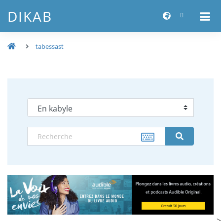
DIKAB
tabessast
-->