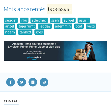
Mots apparentés
tabessast
seqqef
rbu
sdexmec
sseḥ
aɣiwel
asurif
anzel
tajerrumt
leqḍaɛ
aḍemmin
ccaf
yexti
ndem
tanhizt
kres
CONTACT