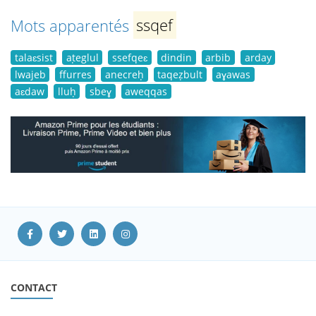
Mots apparentés
ssqef
talaɛsist
aṭeglul
ssefqeɛ
dindin
arbib
arday
lwajeb
ffurres
anecreḥ
taqeẓbult
aɣawas
aɛdaw
lluḥ
sbeɣ
aweqqas
CONTACT