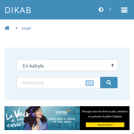
DIKAB
ssqef
-->