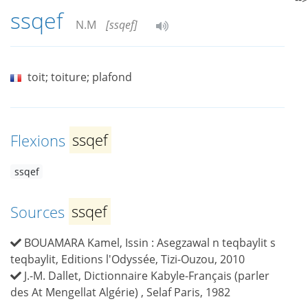
ssqef
N.M
[ssqef]
toit; toiture; plafond
Flexions
ssqef
ssqef
Sources
ssqef
BOUAMARA Kamel, Issin : Asegzawal n teqbaylit s
teqbaylit, Editions l'Odyssée, Tizi-Ouzou, 2010
J.-M. Dallet, Dictionnaire Kabyle-Français (parler
des At Mengellat Algérie) , Selaf Paris, 1982