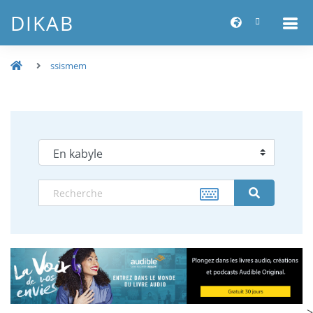
DIKAB
ssismem
-->