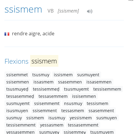
ssismem
VB
[ssismem]
rendre aigre, acide
Flexions
ssismem
ssisemmet
tsusmuy
issismem
susmuyent
ssisemmen
issasmem
ssasemmen
issasemmen
tsusmuyeḍ
tessisemmeḍ
tsusmuyemt
tessisemmem
tessasemmeḍ
tessasemmem
issisemmen
susmuyemt
ssisemmemt
nsusmuy
tessismem
isusmuyen
ssisemment
tessasmem
ssasemment
susmuy
ssismem
isusmuy
yessismem
susmuyen
tessisemmemt
yessasmem
tessasemmemt
yessasemmen
susmuyeɣ
ssisemmeɣ
tsusmuyem