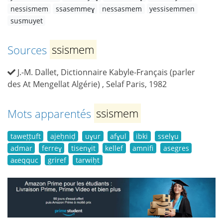
nessismem
ssasemmeɣ
nessasmem
yessisemmen
susmuyet
Sources
ssismem
J.-M. Dallet, Dictionnaire Kabyle-Français (parler
des At Mengellat Algérie) , Selaf Paris, 1982
Mots apparentés
ssismem
taweṭṭuft
ajeḥniḍ
uɣur
afɣul
ibki
sselɣu
admar
ferreɣ
tisenɣit
kellef
amnifi
asegres
aɛeqquc
griref
tarwiḥt