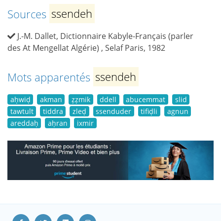
Sources
ssendeh
J.-M. Dallet, Dictionnaire Kabyle-Français (parler
des At Mengellat Algérie) , Selaf Paris, 1982
Mots apparentés
ssendeh
aḥwiḍ
akman
ẓẓmik
ddell
abucemmat
slid
tawtult
tiddra
zleḍ
ssenduder
tifiḍli
agnun
areddaḥ
aḥran
ixmir