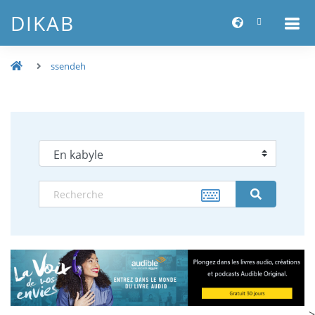
DIKAB
ssendeh
-->