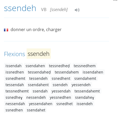
ssendeh
VB
[ssendeh]
donner un ordre, charger
Flexions
ssendeh
issendah
ssendahen
tessnedheḍ
tessnedhem
issnedhen
tessendaheḍ
tessendahem
issendahen
ssnedhemt
tessendeh
ssnedhent
ssendahemt
tessendah
ssendahent
ssendeh
yessendeh
tessnedhemt
ssendah
yessendah
tessendahemt
ssnedheɣ
nessendeh
yessnedhen
ssendaheɣ
nessendah
yessendahen
ssnedhet
issendeh
ssnedhen
ssendahet