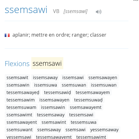
ssemsawi
VB
[ssemsawi]
aplanir; mettre en ordre; ranger; classer
Flexions
ssemsawi
ssemsawit
issemsaway
issemsawi
ssemsawayen
ssemsawin
issemsuwa
ssemsuwan
issemsuwan
tessemsawayeḍ
tessemsawiḍ
tessemsawayem
tessemsawim
issemsawayen
tessemsuwaḍ
tessemsuwam
issemsawin
ssemsawayemt
ssemsawimt
tessemsaway
tessemsawi
ssemsawayent
ssemsawint
tessemsuwa
ssemsuwant
ssemsaway
ssemsawi
yessemsaway
yessemsawi
tessemsawayemt
tessemsawimt