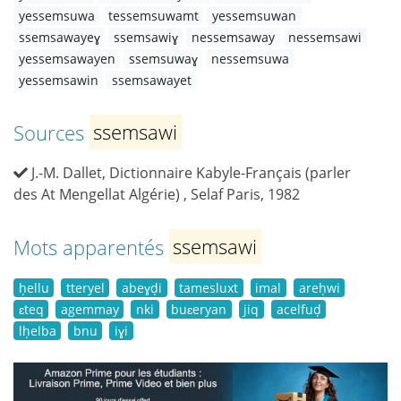
yessemsuwa
tessemsuwamt
yessemsuwan
ssemsawayeɣ
ssemsawiɣ
nessemsaway
nessemsawi
yessemsawayen
ssemsuwaɣ
nessemsuwa
yessemsawin
ssemsawayet
Sources
ssemsawi
J.-M. Dallet, Dictionnaire Kabyle-Français (parler
des At Mengellat Algérie) , Selaf Paris, 1982
Mots apparentés
ssemsawi
ḥellu
tteryel
abeɣḍi
tamesluxt
imal
areḥwi
ɛteq
agemmay
nki
buɛeryan
jiq
acelfuḍ
lḥelba
bnu
iɣi