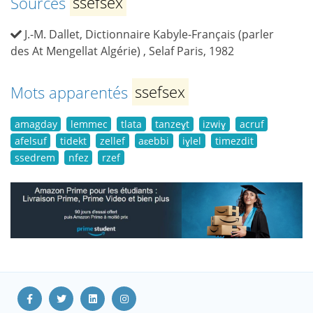
Sources
ssefsex
J.-M. Dallet, Dictionnaire Kabyle-Français (parler
des At Mengellat Algérie) , Selaf Paris, 1982
Mots apparentés
ssefsex
amagday
lemmec
tlata
tanzeɣt
izwiɣ
acruf
afelsuf
tidekt
zellef
aɛebbi
iɣlel
timezdit
ssedrem
nfez
rzef