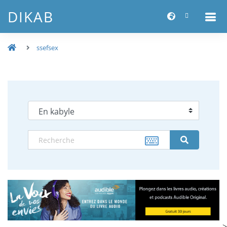
DIKAB
ssefsex
-->