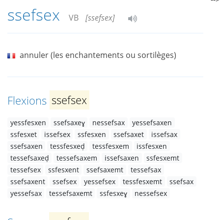
ssefsex
VB
[ssefsex]
annuler (les enchantements ou sortilèges)
Flexions
ssefsex
yessfesxen
ssefsaxeɣ
nessefsax
yessefsaxen
ssfesxet
issefsex
ssfesxen
ssefsaxet
issefsax
ssefsaxen
tessfesxeḍ
tessfesxem
issfesxen
tessefsaxeḍ
tessefsaxem
issefsaxen
ssfesxemt
tessefsex
ssfesxent
ssefsaxemt
tessefsax
ssefsaxent
ssefsex
yessefsex
tessfesxemt
ssefsax
yessefsax
tessefsaxemt
ssfesxeɣ
nessefsex