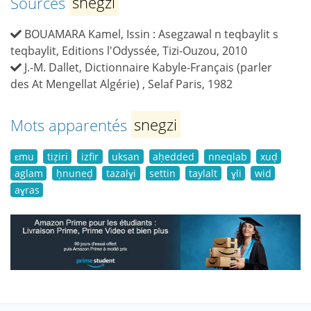
Sources
snegzi
BOUAMARA Kamel, Issin : Asegzawal n teqbaylit s
teqbaylit, Editions l'Odyssée, Tizi-Ouzou, 2010
J.-M. Dallet, Dictionnaire Kabyle-Français (parler
des At Mengellat Algérie) , Selaf Paris, 1982
Mots apparentés
snegzi
ɛmu
tiẓiri
izfir
uksan
aḥedded
nneqlab
xuḍ
aglam
ḥnuneḍ
tazalɣi
settin
taylalt
ɣli
wid
aɣras