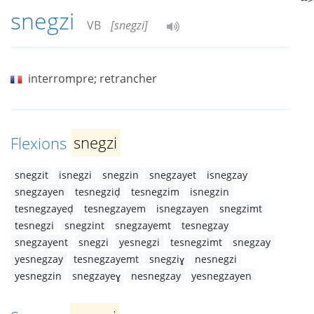
snegzi
VB
[snegzi]
interrompre; retrancher
Flexions
snegzi
snegzit
isnegzi
snegzin
snegzayet
isnegzay
snegzayen
tesnegziḍ
tesnegzim
isnegzin
tesnegzayeḍ
tesnegzayem
isnegzayen
snegzimt
tesnegzi
snegzint
snegzayemt
tesnegzay
snegzayent
snegzi
yesnegzi
tesnegzimt
snegzay
yesnegzay
tesnegzayemt
snegziɣ
nesnegzi
yesnegzin
snegzayeɣ
nesnegzay
yesnegzayen