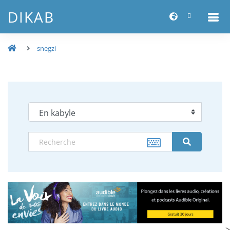
DIKAB
snegzi
-->