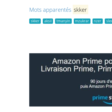
Mots apparentés
skker
skker
aksil
tmanyin
mzukrar
nzer
sle