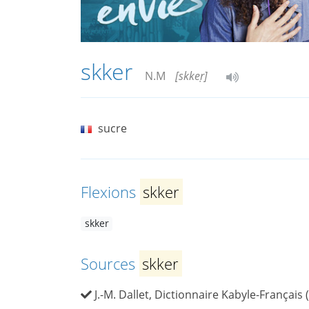
skker
N.M
[skkeṛ]
sucre
Flexions
skker
skker
Sources
skker
J.-M. Dallet, Dictionnaire Kabyle-Français 