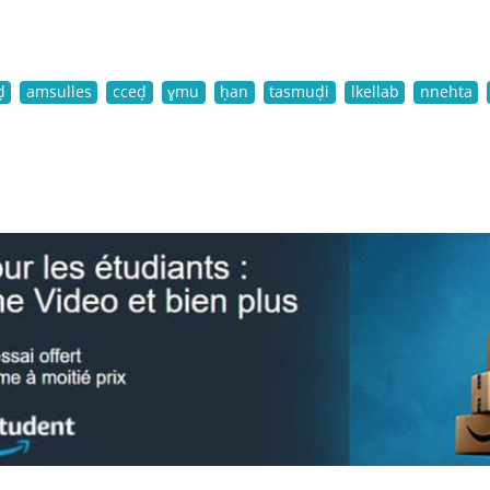
ḍ
amsulles
cceḍ
ɣmu
ḥan
tasmuḍi
lkellab
nnehta