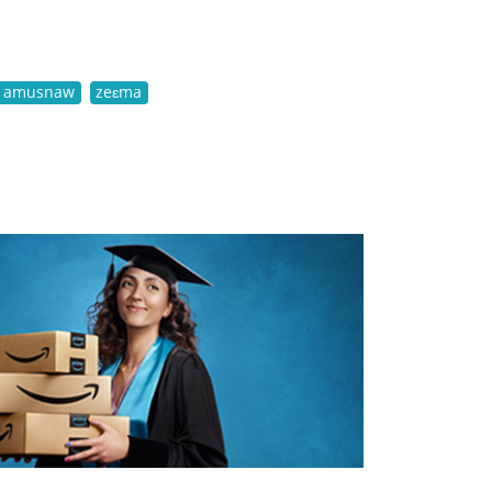
amusnaw
zeɛma