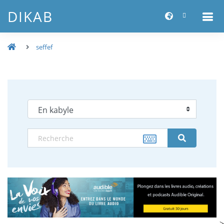
DIKAB
seffef
-->