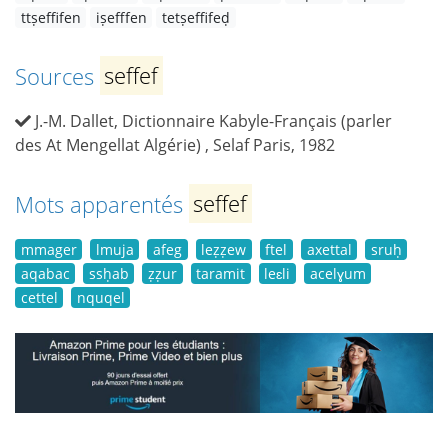
ttṣeffifen
iṣefffen
tetṣeffifeḍ
Sources
seffef
J.-M. Dallet, Dictionnaire Kabyle-Français (parler
des At Mengellat Algérie) , Selaf Paris, 1982
Mots apparentés
seffef
mmager
lmuja
afeg
leẓẓew
ftel
axettal
sruḥ
aqabac
ssḥab
ẓẓur
taramit
leɛli
acelɣum
cettel
nquqel