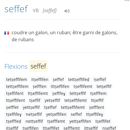
seffef
VB
[seffef]
coudre un galon, un ruban; être garni de galons,
de rubans
Flexions
seffef
tetṣeffifem
itṣeffifen
ṣeffef
tettṣeffifeḍ
iṣeffef
tettṣeffifem
ṣefffen
ittṣeffifen
tṣeffifemt
tetṣeffif
tṣeffifent
ttṣeffifemt
ṣefffeɣ
tettṣeffif
tṣefffem
ttṣeffifent
tṣeffif
yetṣeffif
tetṣeffifemt
ttṣeffif
ṣefffet
yettṣeffif
tṣeffef
tettṣeffifemt
ṣefffent
tṣeffifeɣ
netṣeffif
yetṣeffifen
seffef
ttṣeffifeɣ
tṣefffeḍ
nettṣeffif
tṣefffemt
yettṣeffifen
tṣeffifet
itṣeffif
tṣeffifen
ttṣeffifet
ṣefffemt
ittṣeffif
nṣeffef