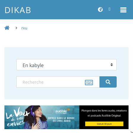
DIKAB
rxu
-->