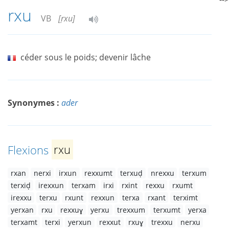
rxu
VB
[ṛxu]
céder sous le poids; devenir lâche
Synonymes :
ader
Flexions
rxu
rxan
nerxi
irxun
rexxumt
terxuḍ
nrexxu
terxum
terxiḍ
irexxun
terxam
irxi
rxint
rexxu
rxumt
irexxu
terxu
rxunt
rexxun
terxa
rxant
terximt
yerxan
rxu
rexxuɣ
yerxu
trexxum
terxumt
yerxa
terxamt
terxi
yerxun
rexxut
rxuɣ
trexxu
nerxu