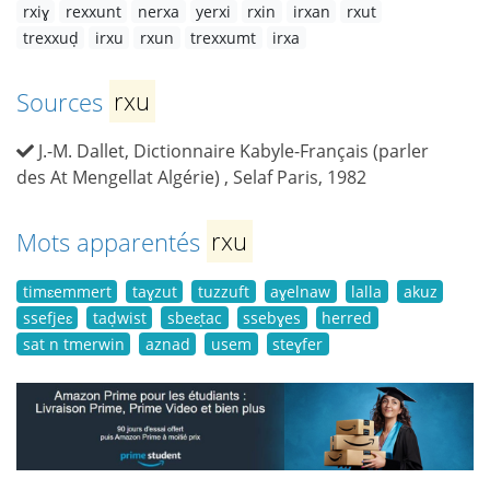
rxiɣ
rexxunt
nerxa
yerxi
rxin
irxan
rxut
trexxuḍ
irxu
rxun
trexxumt
irxa
Sources
rxu
J.-M. Dallet, Dictionnaire Kabyle-Français (parler
des At Mengellat Algérie) , Selaf Paris, 1982
Mots apparentés
rxu
timɛemmert
taɣzut
tuzzuft
aɣelnaw
lalla
akuz
ssefjeɛ
taḍwist
sbeɛṭac
ssebɣes
herred
sat n tmerwin
aznad
usem
steɣfer