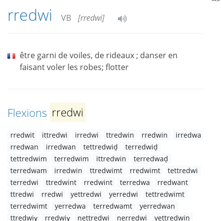
rredwi
VB
[rredwi]
être garni de voiles, de rideaux ; danser en
faisant voler les robes; flotter
Flexions
rredwi
rredwit
ittredwi
irredwi
ttredwin
rredwin
irredwa
rredwan
irredwan
tettredwiḍ
terredwiḍ
tettredwim
terredwim
ittredwin
terredwaḍ
terredwam
irredwin
ttredwimt
rredwimt
tettredwi
terredwi
ttredwint
rredwint
terredwa
rredwant
ttredwi
rredwi
yettredwi
yerredwi
tettredwimt
terredwimt
yerredwa
terredwamt
yerredwan
ttredwiɣ
rredwiɣ
nettredwi
nerredwi
yettredwin