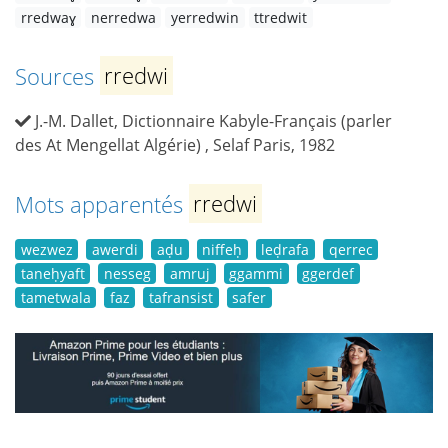
rredwaɣ
nerredwa
yerredwin
ttredwit
Sources
rredwi
J.-M. Dallet, Dictionnaire Kabyle-Français (parler
des At Mengellat Algérie) , Selaf Paris, 1982
Mots apparentés
rredwi
wezwez
awerdi
aḍu
niffeḥ
leḍrafa
qerrec
taneḥyaft
nesseg
amruj
ggammi
ggerdef
tametwala
faz
tafransist
safer