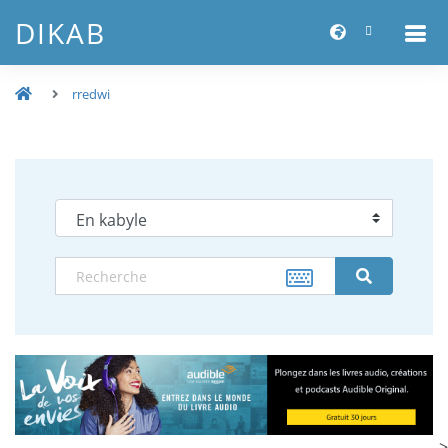
DIKAB
rredwi
-->