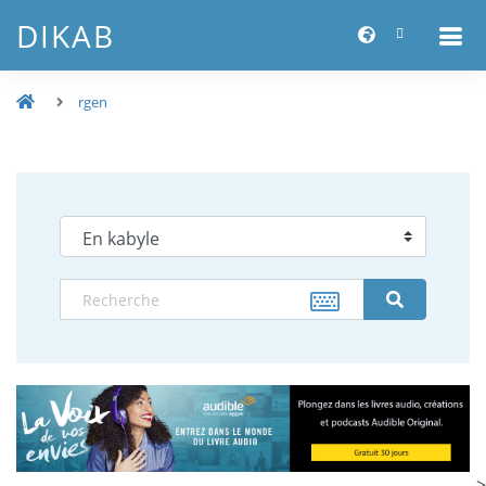
DIKAB
rgen
-->