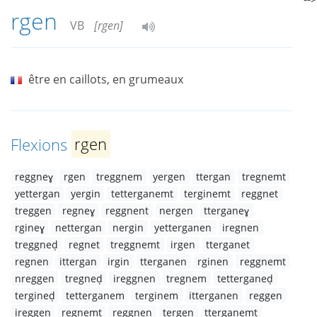
rgen
VB
[rgen]
être en caillots, en grumeaux
Flexions
rgen
reggneɣ
rgen
treggnem
yergen
ttergan
tregnemt
yettergan
yergin
tetterganemt
terginemt
reggnet
treggen
regneɣ
reggnent
nergen
tterganeɣ
rgineɣ
nettergan
nergin
yetterganen
iregnen
treggneḍ
regnet
treggnemt
irgen
tterganet
regnen
ittergan
irgin
tterganen
rginen
reggnemt
nreggen
tregneḍ
ireggnen
tregnem
tetterganeḍ
tergineḍ
tetterganem
terginem
itterganen
reggen
ireggen
regnemt
reggnen
tergen
tterganemt