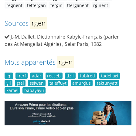
regnent
tettergan
tergin
tterganent
rginent
Sources
rgen
J.-M. Dallet, Dictionnaire Kabyle-Français (parler
des At Mengellat Algérie) , Selaf Paris, 1982
Mots apparentés
rgen
iqi
lɛerf
aḍar
recceb
tizli
tubirett
tadellaɛt
ɣil
ẓṭel
ssiwen
taleffuɣt
amurḍus
taktunyatt
kamel
babaɣayu