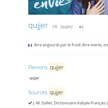
qujjer
VB
[qujjeṛ]
être engourdi par le froid; être inerte, i
Flexions
qujjer
qujjer
Sources
qujjer
J.-M. Dallet, Dictionnaire Kabyle-Français 