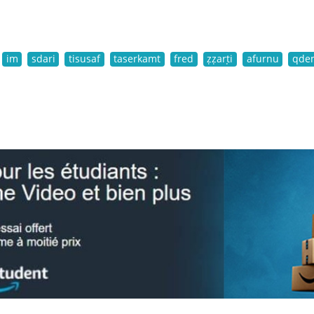
im
sdari
tisusaf
taserkamt
fred
ẓẓarṭi
afurnu
qde