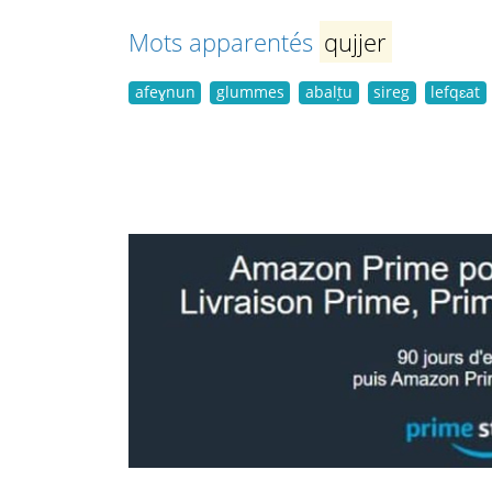
Mots apparentés
qujjer
afeɣnun
glummes
abalṭu
sireg
lefqɛat