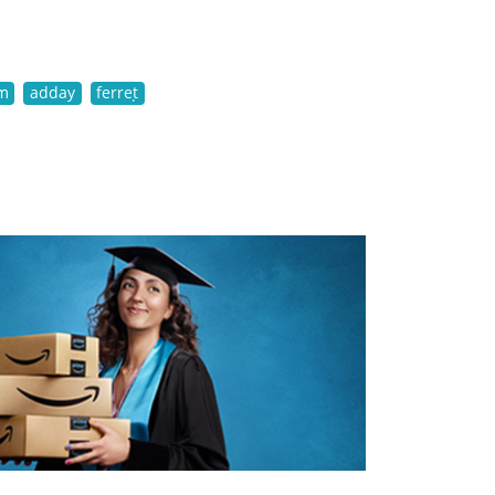
m
adday
ferreṭ