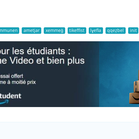
mmunen
ametjar
xemmeǧ
tikeffist
lɣefla
qqeẓbel
init