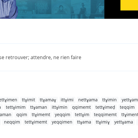
 se retrouver; attendre, ne rien faire
ettɣimen
ttɣimit
ttɣamaɣ
ittɣimi
nettɣama
ttɣimin
yettɣa
a
tettɣimim
ttɣaman
ittɣimin
qqimemt
tettɣimeḍ
teqqim
tɣaman
qqim
ttɣimemt
yeqqim
tettɣim
teqqimemt
ttɣimen
neqqim
tettɣimemt
yeqqimen
ttɣama
ttɣimiɣ
yettɣama