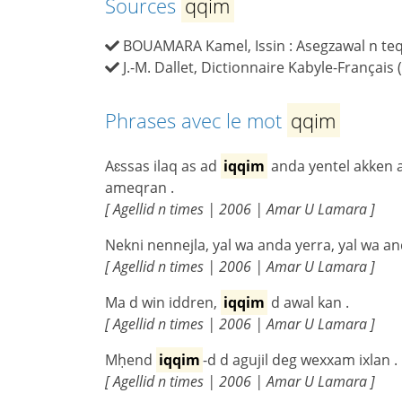
Sources
qqim
BOUAMARA Kamel, Issin : Asegzawal n teqba
J.-M. Dallet, Dictionnaire Kabyle-Français 
Phrases avec le mot
qqim
Aɛssas ilaq as ad
iqqim
anda yentel akken a
ameqran .
[ Agellid n times | 2006 | Amar U Lamara ]
Nekni nennejla, yal wa anda yerra, yal wa a
[ Agellid n times | 2006 | Amar U Lamara ]
Ma d win iddren,
iqqim
d awal kan .
[ Agellid n times | 2006 | Amar U Lamara ]
Mḥend
iqqim
-d d agujil deg wexxam ixlan .
[ Agellid n times | 2006 | Amar U Lamara ]