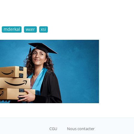
mderkal
wɛer
xsi
CGU
Nous contacter