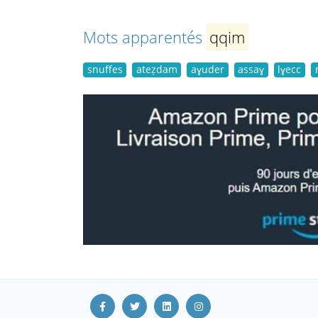
Mots apparentés
qqim
snuffes
ateẓdam
aɣuder
assaɣ
lɣecc