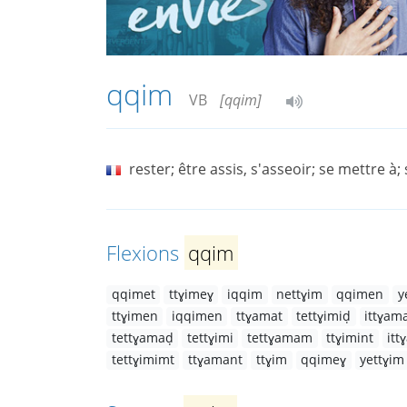
qqim
VB
[qqim]
rester; être assis, s'asseoir; se mettre à;
Flexions
qqim
qqimet
ttɣimeɣ
iqqim
nettɣim
qqimen
y
ttɣimen
iqqimen
ttɣamat
tettɣimiḍ
ittɣam
tettɣamaḍ
tettɣimi
tettɣamam
ttɣimint
it
tettɣimimt
ttɣamant
ttɣim
qqimeɣ
yettɣim