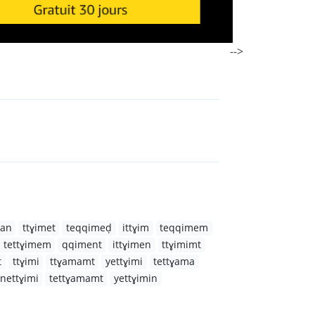
-->
man
ttɣimet
teqqimeḍ
ittɣim
teqqimem
tettɣimem
qqiment
ittɣimen
ttɣimimt
t
ttɣimi
ttɣamamt
yettɣimi
tettɣama
nettɣimi
tettɣamamt
yettɣimin