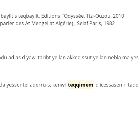
ylit s teqbaylit, Editions l'Odyssée, Tizi-Ouzou, 2010
(parler des At Mengellat Algérie) , Selaf Paris, 1982
ḍu ad as d yawi tariḥt yellan akked ssut yellan nebla ma y
nda yessentel aqerru-s, kenwi
teqqimem
d iɛessasen n tadda