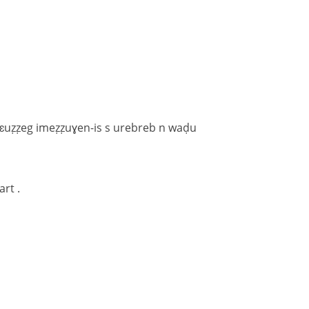
esɛuẓẓeg imeẓẓuɣen-is s urebreb n waḍu
rt .