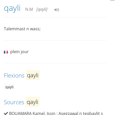
qayli
N.M
[qayli]
Talemmast n wass;
plein jour
Flexions
qayli
qayli
Sources
qayli
BOUAMARA Kamel, Issin : Asegzawal n teqbaylit s