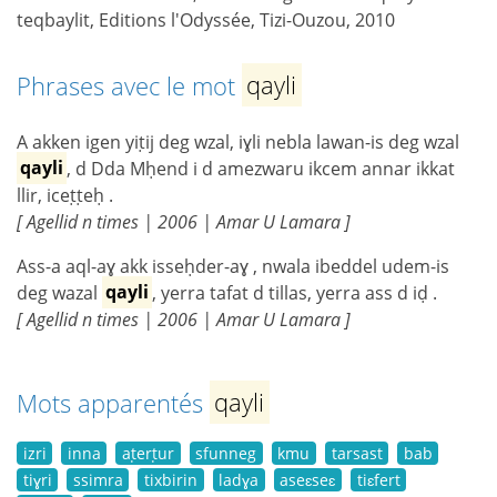
teqbaylit, Editions l'Odyssée, Tizi-Ouzou, 2010
Phrases avec le mot
qayli
A akken igen yiṭij deg wzal, iɣli nebla lawan-is deg wzal
qayli
, d Dda Mḥend i d amezwaru ikcem annar ikkat
llir, iceṭṭeḥ .
[ Agellid n times | 2006 | Amar U Lamara ]
Ass-a aql-aɣ akk isseḥder-aɣ , nwala ibeddel udem-is
deg wazal
qayli
, yerra tafat d tillas, yerra ass d iḍ .
[ Agellid n times | 2006 | Amar U Lamara ]
Mots apparentés
qayli
izri
inna
aṭerṭur
sfunneg
kmu
tarsast
bab
tiɣri
ssimra
tixbirin
ladɣa
aseɛseɛ
tiɛfert