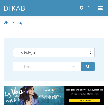
DIKAB
qayli
-->