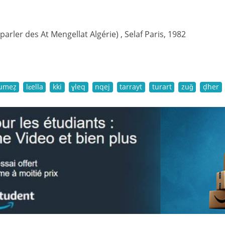
(parler des At Mengellat Algérie) , Selaf Paris, 1982
lumeẓ
lɛella
kki
ɣleq
nqej
tarrayt
turart
zuǧ
ḍher