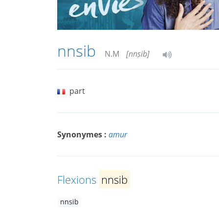
nnsib
N.M
[nnṣib]
part
Synonymes :
amur
Flexions
nnsib
nnsib