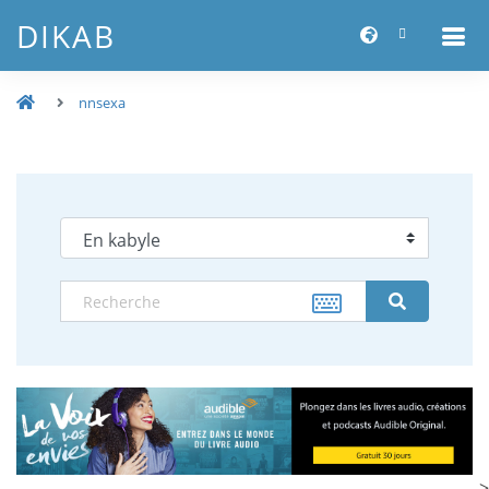
DIKAB
nnsexa
-->