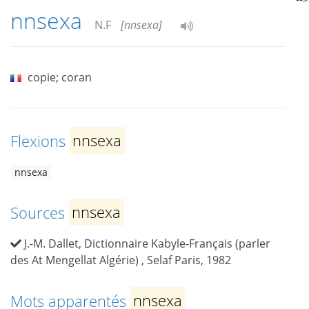
nnsexa
N.F
[nnsexa]
copie; coran
Flexions
nnsexa
nnsexa
Sources
nnsexa
J.-M. Dallet, Dictionnaire Kabyle-Français (parler
des At Mengellat Algérie) , Selaf Paris, 1982
Mots apparentés
nnsexa