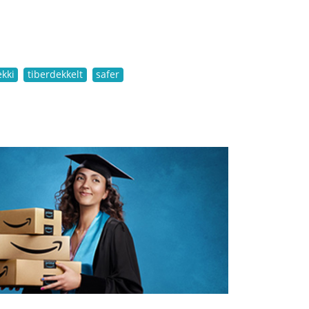
ekki
tiberdekkelt
safer