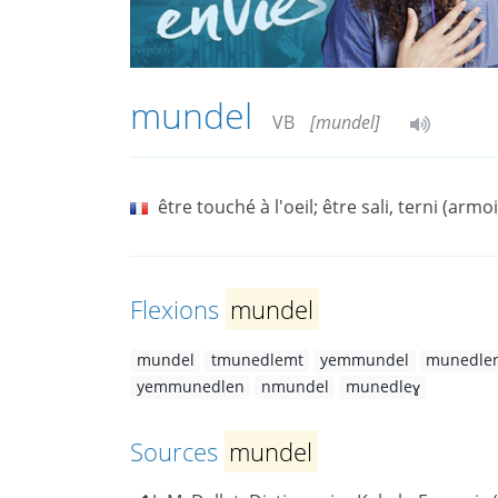
mundel
VB
[mundel]
être touché à l'oeil; être sali, terni (armo
Flexions
mundel
mundel
tmunedlemt
yemmundel
munedle
yemmunedlen
nmundel
munedleɣ
Sources
mundel