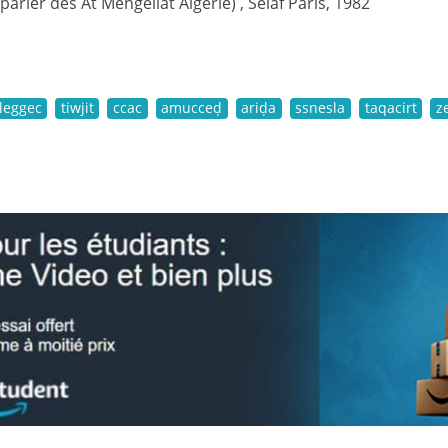
(parler des At Mengellat Algérie) , Selaf Paris, 1982
leggec
tiwjit
ccac
amucceḍ
ariḍa
ssnesla
taqacirt
z