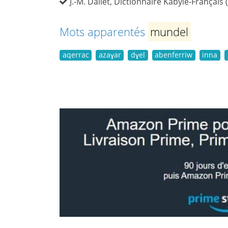
J.-M. Dallet, Dictionnaire Kabyle-Français 
Mots apparentés
mundel
aqerrac
azaɣar
dɣel
abenferriw
inna