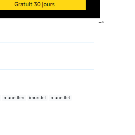
-->
munedlen
imundel
munedlet