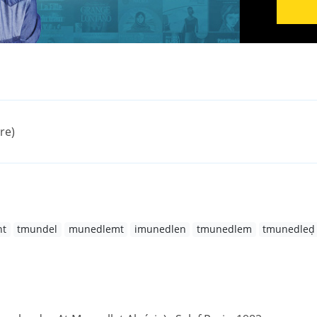
ire)
nt
tmundel
munedlemt
imunedlen
tmunedlem
tmunedleḍ