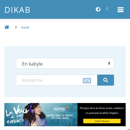
DIKAB
mret
-->