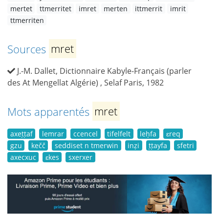
mertet
ttmerritet
imret
merten
ittmerrit
imrit
ttmerriten
Sources
mret
J.-M. Dallet, Dictionnaire Kabyle-Français (parler
des At Mengellat Algérie) , Selaf Paris, 1982
Mots apparentés
mret
axeṭṭaf
lemrar
ccencel
tifelfelt
leḥfa
ɛreq
gzu
kečč
seddiset n tmerwin
inẓi
ṭṭayfa
sfetri
axecxuc
ɛkes
sxerxer