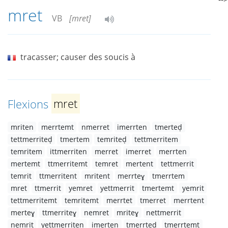
mret
VB
[mret]
tracasser; causer des soucis à
Flexions
mret
mriten
merrtemt
nmerret
imerrten
tmerteḍ
tettmerriteḍ
tmertem
temriteḍ
tettmerritem
temritem
ittmerriten
merret
imerret
merrten
mertemt
ttmerritemt
temret
mertent
tettmerrit
temrit
ttmerritent
mritent
merrteɣ
tmerrtem
mret
ttmerrit
yemret
yettmerrit
tmertemt
yemrit
tettmerritemt
temritemt
merrtet
tmerret
merrtent
merteɣ
ttmerriteɣ
nemret
mriteɣ
nettmerrit
nemrit
yettmerriten
imerten
tmerrteḍ
tmerrtemt