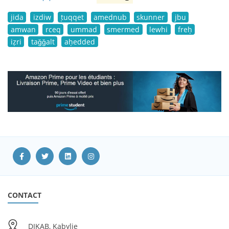
jida
izdiw
ṭuqqet
amednub
skunner
jbu
amwan
rceq
ummad
smermed
lewhi
freḥ
iẓri
taǧǧalt
aḥedded
CONTACT
DIKAB, Kabylie