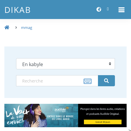
DIKAB
mmag
-->