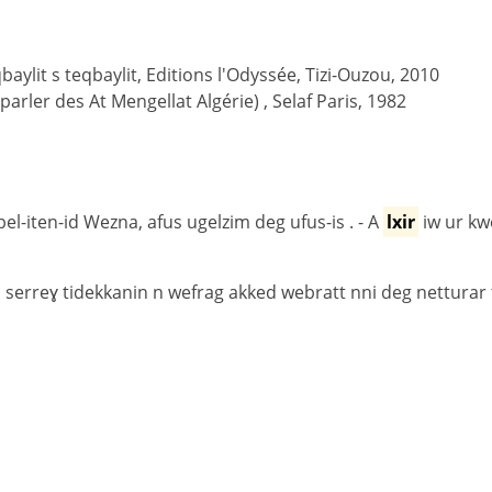
ylit s teqbaylit, Editions l'Odyssée, Tizi-Ouzou, 2010
(parler des At Mengellat Algérie) , Selaf Paris, 1982
l-iten-id Wezna, afus ugelzim deg ufus-is . - A
lxir
iw ur kw
, serreɣ tidekkanin n wefrag akked webratt nni deg netturar 