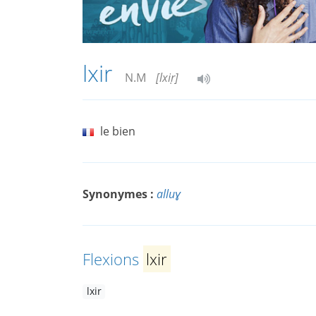
lxir
N.M
[lxiṛ]
le bien
Synonymes :
alluɣ
Flexions
lxir
lxir