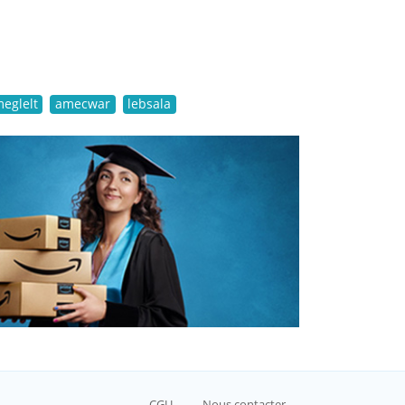
meglelt
amecwar
lebsala
CGU
Nous contacter