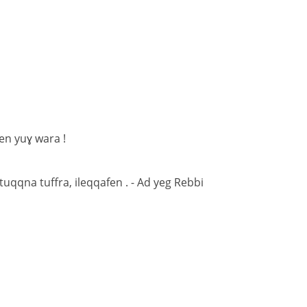
en yuɣ wara !
tuqqna tuffra, ileqqafen . - Ad yeg Rebbi