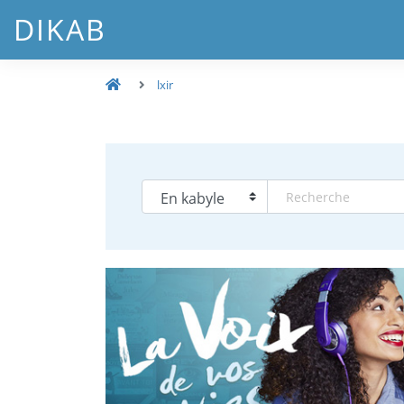
DIKAB
lxir