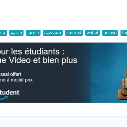
riw
agrab
tarma
agezzam
amured
wabel
amasri
ti