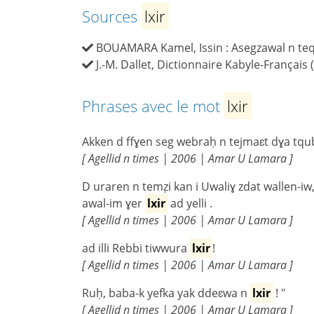
Sources
lxir
BOUAMARA Kamel, Issin : Asegzawal n teqba
J.-M. Dallet, Dictionnaire Kabyle-Français 
Phrases avec le mot
lxir
Akken d ffɣen seg webraḥ n tejmaɛt dɣa tqube
[ Agellid n times | 2006 | Amar U Lamara ]
D uraren n temẓi kan i Uwaliɣ zdat wallen-iw
awal-im ɣer
lxir
ad yelli .
[ Agellid n times | 2006 | Amar U Lamara ]
ad illi Rebbi tiwwura
lxir
!
[ Agellid n times | 2006 | Amar U Lamara ]
Ruḥ, baba-k yefka yak ddeɛwa n
lxir
! "
[ Agellid n times | 2006 | Amar U Lamara ]