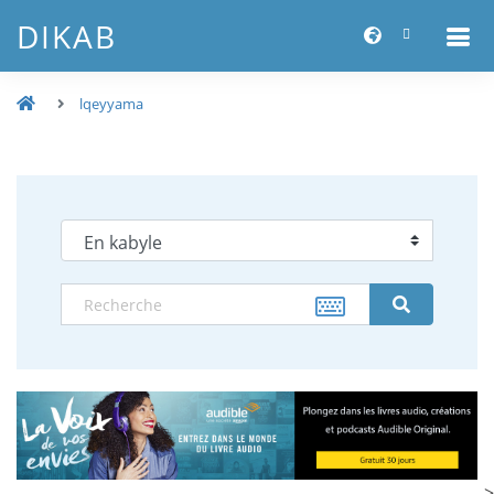
DIKAB
lqeyyama
-->