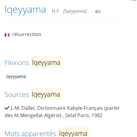
lqeyyama
N.F
[lqeyyama]
résurrection
Flexions
lqeyyama
lqeyyama
Sources
lqeyyama
J.-M. Dallet, Dictionnaire Kabyle-Français (parler
des At Mengellat Algérie) , Selaf Paris, 1982
Mots apparentés
lqeyyama