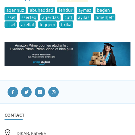
aqennuẓ
abuḥeddad
lehdur
aɣmaz
baḍen
issef
sserfeq
aqerḍas
cuff
aɣilas
timelḥeft
issel
axellal
leqqem
ttrika
CONTACT
DIKAB, Kabylie