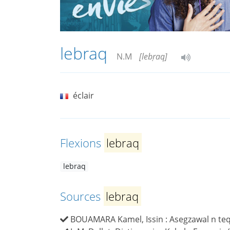
lebraq
N.M
[lebṛaq]
éclair
Flexions
lebraq
lebraq
Sources
lebraq
BOUAMARA Kamel, Issin : Asegzawal n teqba