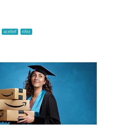
acellef
nfez