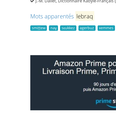
J.-M. Dallet, Dictionnaire Kabyle-Français 
Mots apparentés
lebraq
smiṭṭew
naɣ
sɛukkez
agerbuz
xemmes