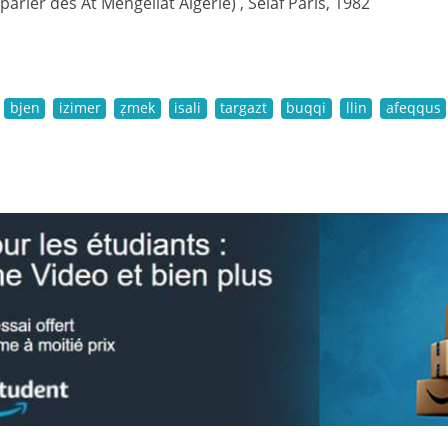
(parler des At Mengellat Algérie) , Selaf Paris, 1982
bjen
izimer
ẓmek
isali
targazt
buqqi
llin
afeqqus