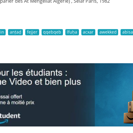
(parler des At Mengellat Algérie) , Selaf Paris, 1982
in
anṭaḍ
fejjer
qqebqeb
lfuḥa
acxar
awekked
abisa