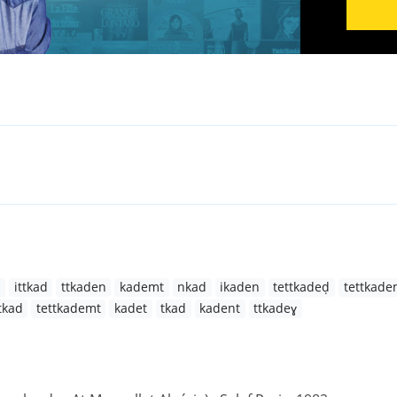
t
ittkad
ttkaden
kademt
nkad
ikaden
tettkadeḍ
tettkad
tkad
tettkademt
kadet
tkad
kadent
ttkadeɣ