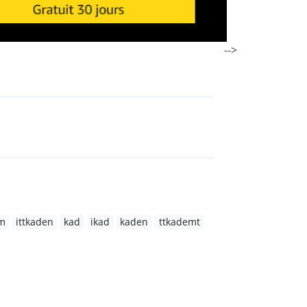
-->
em
ittkaden
kad
ikad
kaden
ttkademt