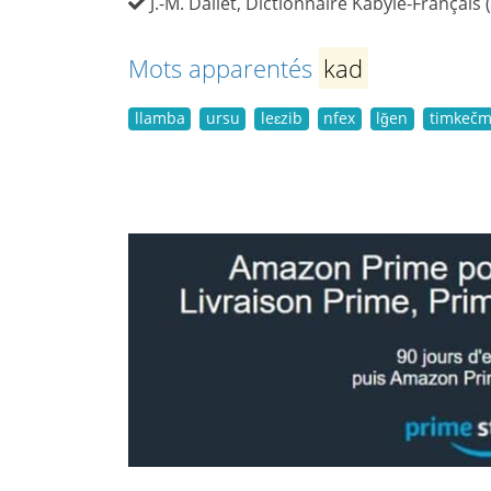
J.-M. Dallet, Dictionnaire Kabyle-Français 
Mots apparentés
kad
llamba
ursu
leɛzib
nfex
lǧen
timkečm