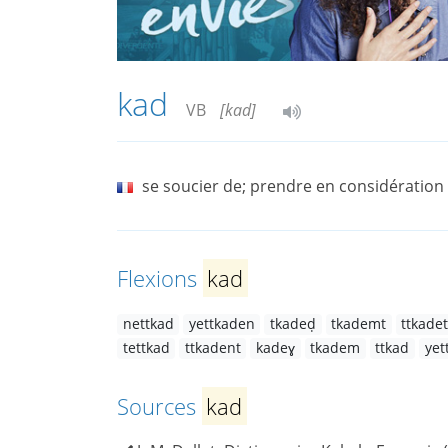
kad
VB
[kad]
se soucier de; prendre en considération
Flexions
kad
nettkad
yettkaden
tkadeḍ
tkademt
ttkade
tettkad
ttkadent
kadeɣ
tkadem
ttkad
yet
Sources
kad