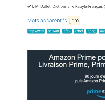
J.-M. Dallet, Dictionnaire Kabyle-Français 
Mots apparentés
jjem
aqewwad
ssiwan
nfex
zzbel
ngeḍ
aw