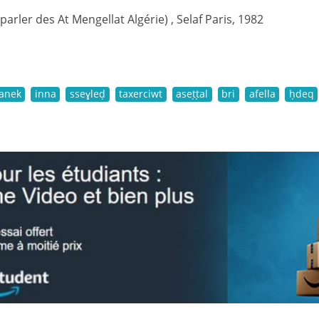
(parler des At Mengellat Algérie) , Selaf Paris, 1982
anek
inna
sseɣleḍ
taxerciwt
aseṭṭal
bri
afella
ḥdeq