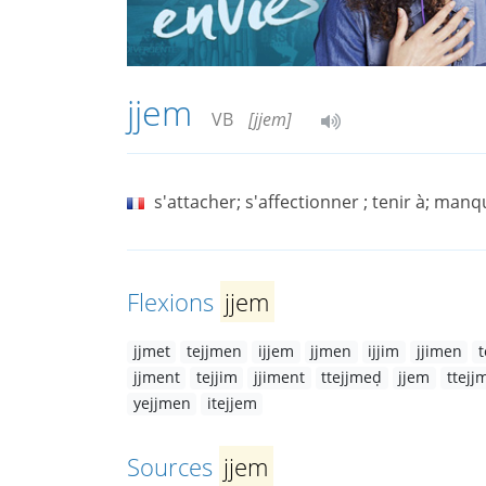
jjem
VB
[jjem]
s'attacher; s'affectionner ; tenir à; manq
Flexions
jjem
jjmet
tejjmen
ijjem
jjmen
ijjim
jjimen
t
jjment
tejjim
jjiment
ttejjmeḍ
jjem
ttejj
yejjmen
itejjem
Sources
jjem