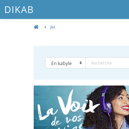
DIKAB
jfel