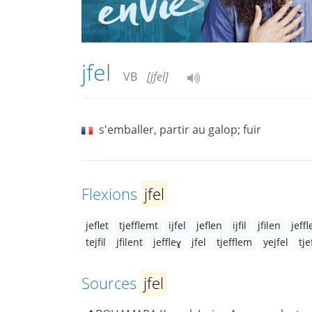
jfel
VB
[jfel]
s'emballer, partir au galop; fuir
Flexions
jfel
jeflet
tjefflemt
ijfel
jeflen
ijfil
jfilen
jeff
tejfil
jfilent
jeffleɣ
jfel
tjefflem
yejfel
tje
Sources
jfel