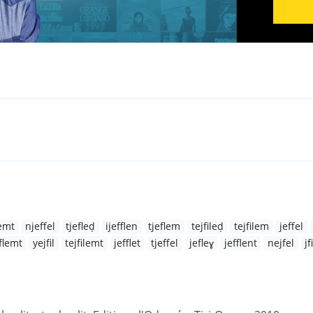
lemt
njeffel
tjefleḍ
ijefflen
tjeflem
tejfileḍ
tejfilem
jeffel
flemt
yejfil
tejfilemt
jefflet
tjeffel
jefleɣ
jefflent
nejfel
jf