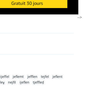
-->
ijeffel
jeflemt
jefflen
tejfel
jeflent
ileɣ
nejfil
ijeflen
tjeffleḍ