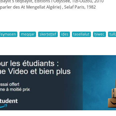
ylit s teqbaylit, Editions l'Odyssée, Tizi-Ouzou, 2010
(parler des At Mengellat Algérie) , Selaf Paris, 1982
ifeɣmasen
meqqar
skerṭeṭṭef
iḍes
tasellalut
ḥiwec
tull