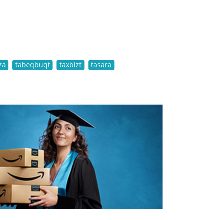
za
tabeqbuqt
taxbizt
tasara