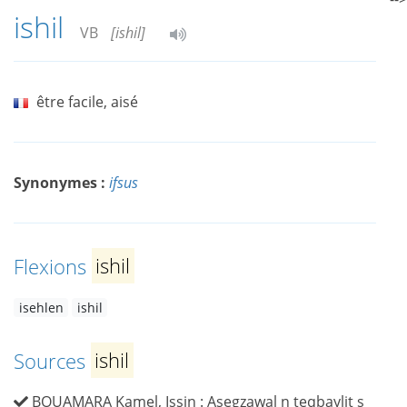
ishil
VB
[ishil]
être facile, aisé
Synonymes :
ifsus
Flexions
ishil
isehlen
ishil
Sources
ishil
BOUAMARA Kamel, Issin : Asegzawal n teqbaylit s