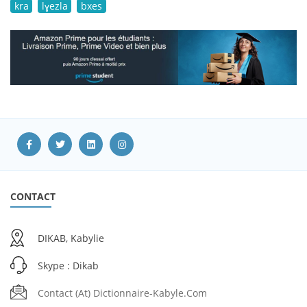
kra
lɣezla
bxes
CONTACT
DIKAB, Kabylie
Skype : Dikab
Contact (at) Dictionnaire-Kabyle.com