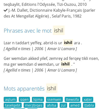
teqbaylit, Editions l'Odyssée, Tizi-Ouzou, 2010
J.-M. Dallet, Dictionnaire Kabyle-Français (parler
des At Mengellat Algérie) , Selaf Paris, 1982
Phrases avec le mot
ishil
Lɛar n taddart yeffeɣ, abrid-is ur
ishil
ara .
[ Agellid n times | 2006 | Amar U Lamara ]
Ger wemdan akked yilef, zemreɣ ad ferqeɣ tikli nsen,
ma ger wemdan d wemdan, ur
ishil
. "
[ Agellid n times | 2006 | Amar U Lamara ]
Mots apparentés
ishil
aqlum
qqen
lqima
ssemɛen
ttewsifa
xaṭer
taselqebt
merẓbiqes
aḥiḥa
zul
amed
ṭṭabla