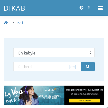
DIKAB
ishil
-->