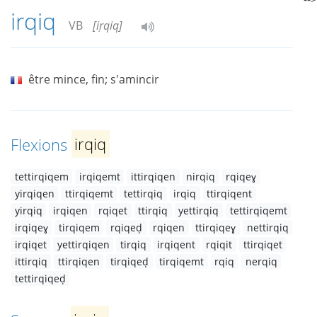
irqiq
VB
[iṛqiq]
être mince, fin; s'amincir
Flexions
irqiq
tettirqiqem
irqiqemt
ittirqiqen
nirqiq
rqiqeɣ
yirqiqen
ttirqiqemt
tettirqiq
irqiq
ttirqiqent
yirqiq
irqiqen
rqiqet
ttirqiq
yettirqiq
tettirqiqemt
irqiqeɣ
tirqiqem
rqiqeḍ
rqiqen
ttirqiqeɣ
nettirqiq
irqiqet
yettirqiqen
tirqiq
irqiqent
rqiqit
ttirqiqet
ittirqiq
ttirqiqen
tirqiqeḍ
tirqiqemt
rqiq
nerqiq
tettirqiqeḍ