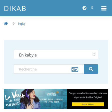
DIKAB
irqiq
-->