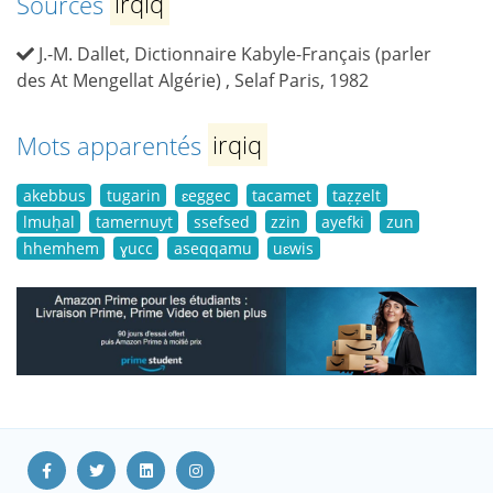
Sources
irqiq
J.-M. Dallet, Dictionnaire Kabyle-Français (parler
des At Mengellat Algérie) , Selaf Paris, 1982
Mots apparentés
irqiq
akebbus
tugarin
ɛeggec
tacamet
taẓẓelt
lmuḥal
tamernuyt
ssefsed
zzin
ayefki
zun
hhemhem
ɣucc
aseqqamu
uɛwis