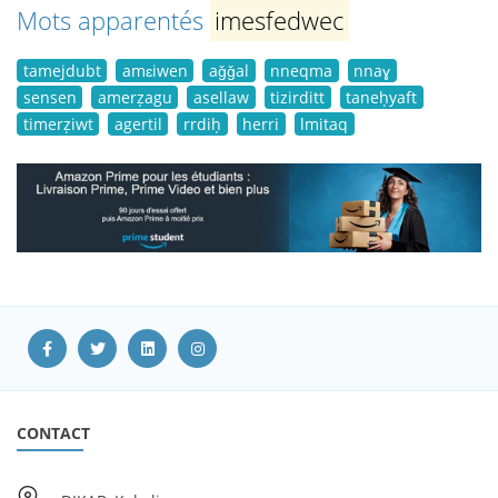
Mots apparentés
imesfedwec
tamejdubt
amɛiwen
aǧǧal
nneqma
nnaɣ
sensen
amerẓagu
asellaw
tizirditt
taneḥyaft
timerẓiwt
agertil
rrdiḥ
herri
lmitaq
CONTACT