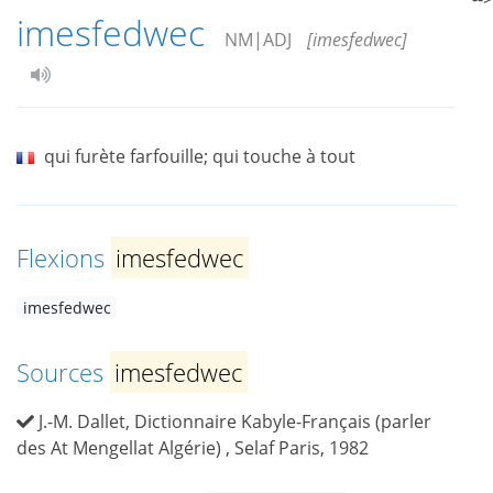
imesfedwec
NM|ADJ
[imesfedwec]
qui furète farfouille; qui touche à tout
Flexions
imesfedwec
imesfedwec
Sources
imesfedwec
J.-M. Dallet, Dictionnaire Kabyle-Français (parler
des At Mengellat Algérie) , Selaf Paris, 1982