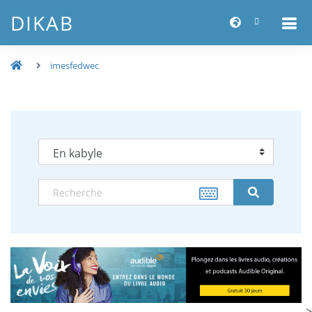
DIKAB
imesfedwec
-->