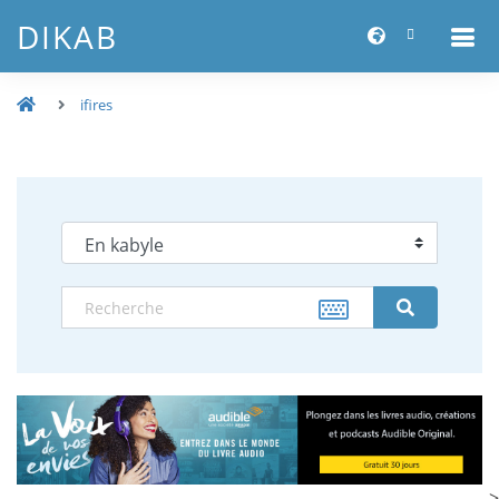
DIKAB
ifires
-->