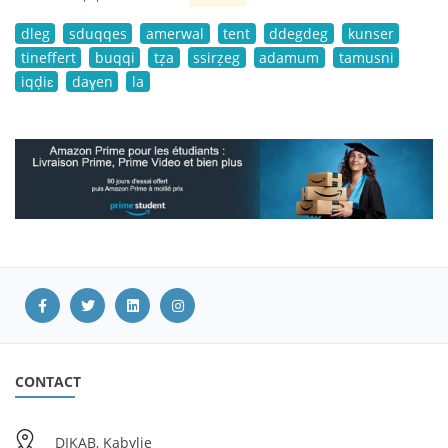
dleg
sduqqes
amerwal
tent
ddegdeg
kunser
tineffert
buqqi
tẓa
ssirẓeg
adamum
tamusni
iqḍiɛ
daɣen
la
CONTACT
DIKAB, Kabylie