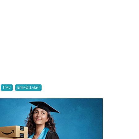
frec
ameddakel