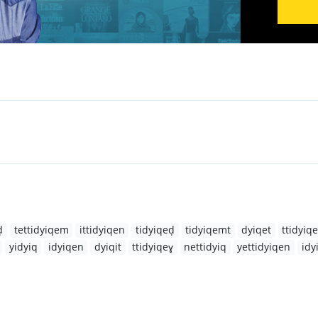
ḍ
tettidyiqem
ittidyiqen
tidyiqeḍ
tidyiqemt
dyiqet
ttidyiq
yidyiq
idyiqen
dyiqit
ttidyiqeɣ
nettidyiq
yettidyiqen
idy