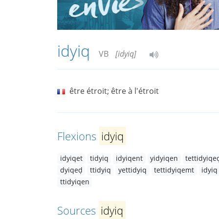
idyiq
VB
[idyiq]
être étroit; être à l'étroit
Flexions
idyiq
idyiqet
tidyiq
idyiqent
yidyiqen
tettidyiqe
dyiqeḍ
ttidyiq
yettidyiq
tettidyiqemt
idyiq
ttidyiqen
Sources
idyiq