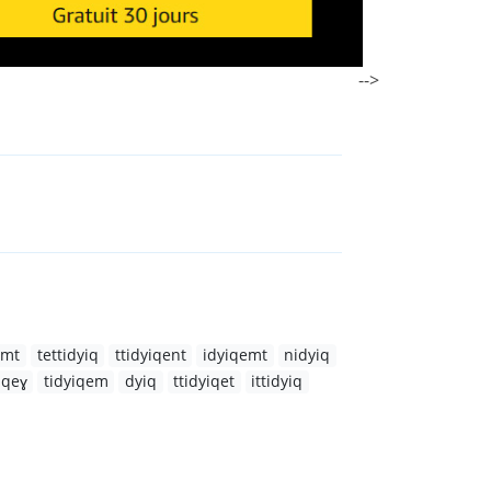
-->
emt
tettidyiq
ttidyiqent
idyiqemt
nidyiq
iqeɣ
tidyiqem
dyiq
ttidyiqet
ittidyiq