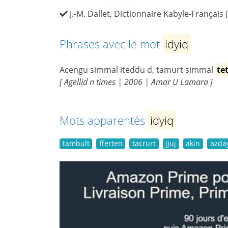
J.-M. Dallet, Dictionnaire Kabyle-Français 
Phrases avec le mot
idyiq
Acengu simmal iteddu d, tamurt simmal
te
[ Agellid n times | 2006 | Amar U Lamara ]
Mots apparentés
idyiq
tambult
fferten
tacrurt
jjuj
akin
azda