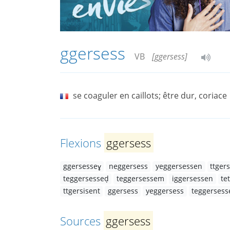
ggersess
VB
[ggersess]
se coaguler en caillots; être dur, coriace
Flexions
ggersess
ggersesseɣ
neggersess
yeggersessen
ttger
teggersesseḍ
teggersessem
iggersessen
te
ttgersisent
ggersess
yeggersess
teggerses
Sources
ggersess