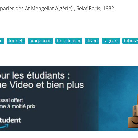
(parler des At Mengellat Algérie) , Selaf Paris, 1982
uq
ṭunneb
amqennaɛ
timeddasin
ṭṭɛam
tagrurt
tabusɛ