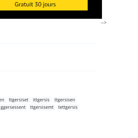
-->
en
ttgersiset
ittgersis
ttgersisen
ggersessent
ttgersisemt
tettgersis