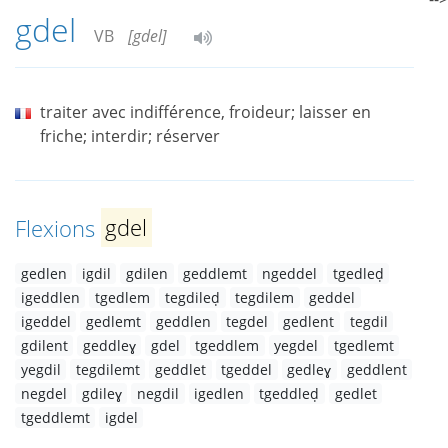
gdel
VB
[gdel]
traiter avec indifférence, froideur; laisser en
friche; interdir; réserver
Flexions
gdel
gedlen
igdil
gdilen
geddlemt
ngeddel
tgedleḍ
igeddlen
tgedlem
tegdileḍ
tegdilem
geddel
igeddel
gedlemt
geddlen
tegdel
gedlent
tegdil
gdilent
geddleɣ
gdel
tgeddlem
yegdel
tgedlemt
yegdil
tegdilemt
geddlet
tgeddel
gedleɣ
geddlent
negdel
gdileɣ
negdil
igedlen
tgeddleḍ
gedlet
tgeddlemt
igdel