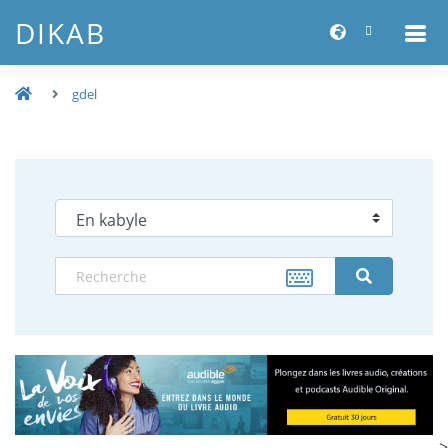
DIKAB
gdel
-->