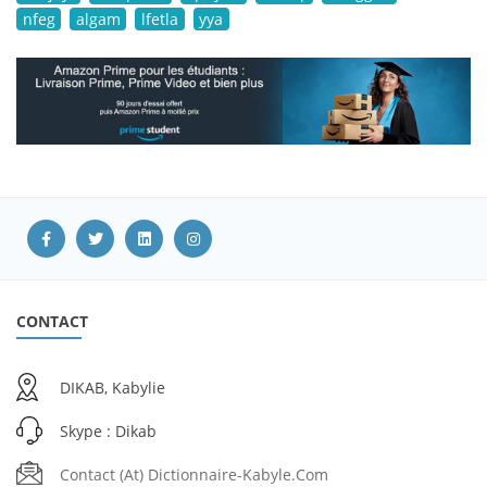
nfeg
algam
lfetla
yya
CONTACT
DIKAB, Kabylie
Skype : Dikab
Contact (at) Dictionnaire-Kabyle.com