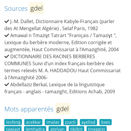
Sources
gdel
J.-M. Dallet, Dictionnaire Kabyle-Français (parler
des At Mengellat Algérie) , Selaf Paris, 1982
Amawal n Tmaziɣt Tatrart "Franiçais / Tamaziɣt ",
Lexique du berbère moderne, Edition corrigée et
augmentée, Haut Commissariat à l’Amazighité, 2004
DICTIONNAIRE DES RACINES BERBERES
COMMUNES Suivi d’un index français-berbère des
termes relevés M. A. HADDADOU Haut Commissariat
à l’Amazighité 2006-
Abdellaziz Berkaï, Lexique de la linguistique
français - anglais - tamazight, Editions Achab, 2009
Mots apparentés
gdel
lesfenǧ
acekkar
imalas
ẓẓarṭi
aɣellaḍ
bxes
tawjayt
lemḥadra
aṭelyan
tikilbiṭ
tineggist