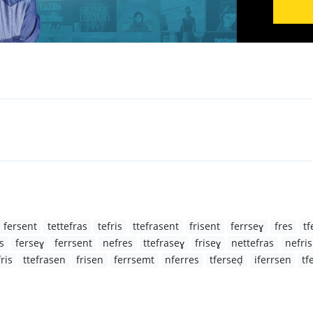
fersent
tettefras
tefris
ttefrasent
frisent
ferrseɣ
fres
t
s
ferseɣ
ferrsent
nefres
ttefraseɣ
friseɣ
nettefras
nefris
fris
ttefrasen
frisen
ferrsemt
nferres
tferseḍ
iferrsen
tf