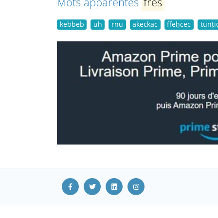
Mots apparentés
fres
kebbeb
uh
rnu
akeckac
ffeḥcec
tunṭi