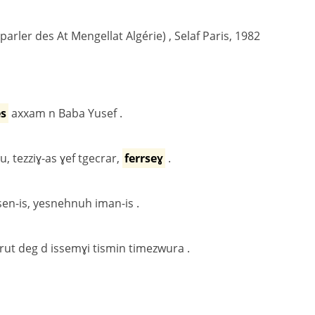
(parler des At Mengellat Algérie) , Selaf Paris, 1982
es
axxam n Baba Yusef .
, tezziɣ-as ɣef tgecrar,
ferrseɣ
.
en-is, yesnehnuh iman-is .
ut deg d issemɣi tismin timezwura .