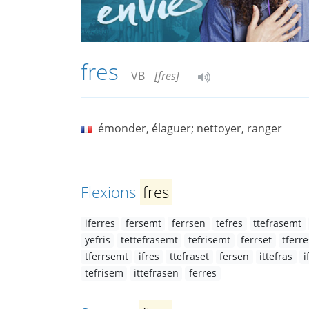
fres
VB
[fres]
émonder, élaguer; nettoyer, ranger
Flexions
fres
iferres
fersemt
ferrsen
tefres
ttefrasemt
yefris
tettefrasemt
tefrisemt
ferrset
tferre
tferrsemt
ifres
ttefraset
fersen
ittefras
i
tefrisem
ittefrasen
ferres