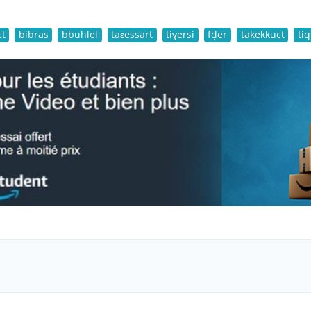
ct
bibras
bbuhlel
taɛessart
tiɣersi
fḍer
takekkuct
ti