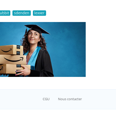
quḥbit
sdenden
lexxer
CGU
Nous contacter