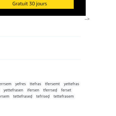
-->
ferrsem
yefres
ttefras
tfersemt
yettefras
yettefrasen
ifersen
tferrseḍ
ferset
ersem
tettefraseḍ
tefriseḍ
tettefrasem