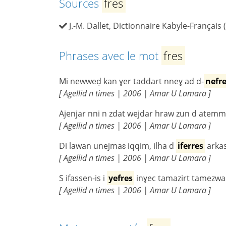
Sources
fres
J.-M. Dallet, Dictionnaire Kabyle-Français 
Phrases avec le mot
fres
Mi newweḍ kan ɣer taddart nneɣ ad d-
nefr
[ Agellid n times | 2006 | Amar U Lamara ]
Ajenjar nni n zdat wejdar hraw zun d atemmu
[ Agellid n times | 2006 | Amar U Lamara ]
Di lawan unejmaɛ iqqim, ilha d
iferres
arkas
[ Agellid n times | 2006 | Amar U Lamara ]
S ifassen-is i
yefres
inɣec tamazirt tamezwar
[ Agellid n times | 2006 | Amar U Lamara ]