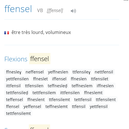
ffensel
VB
[ffensel]
être très lourd, volumineux
Flexions
ffensel
ffnesleɣ
neffensel
yeffneslen
ttfensileɣ
nettfensil
yettfensilen
ffneslet
iffensel
ffneslen
ttfensilet
ittfensil
ttfensilen
teffnesleḍ
teffneslem
iffneslen
tettfensileḍ
tettfensilem
ittfensilen
ffneslemt
teffensel
ffneslent
ttfensilemt
tettfensil
ttfensilent
ffensel
yeffensel
teffneslemt
ttfensil
yettfensil
tettfensilemt