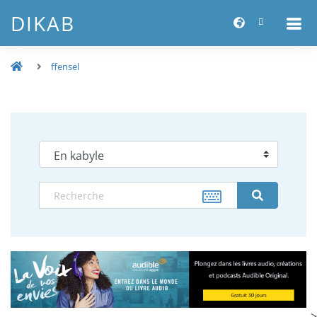
DIKAB
ffensel
-->