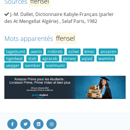
Sources
ffensel
J.-M. Dallet, Dictionnaire Kabyle-Français (parler
des At Mengellat Algérie) , Selaf Paris, 1982
Mots apparentés
ffensel
tageṭṭumt
awnis
rrebreb
ssilwi
kmec
anzaren
ngedwal
sṭaṭi
agrarab
gerwej
aqlaḍ
wamma
ɛeqqer
lɛember
sselmumi