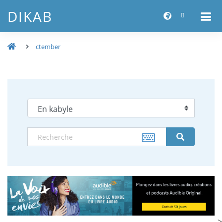
DIKAB
ctember
-->