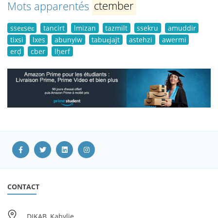
Mots apparentés
ctember
sseɛseɛ
tancirt
lmizan
tazmilt
ssekru
amuddir
tixsi
lxes
abunyiw
tabuɛjajt
astehzi
awermi
erḍ
cber
lḥerf
CONTACT
DIKAB, Kabylie