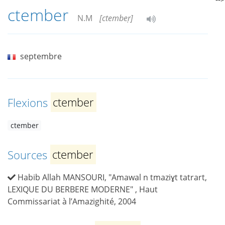
ctember
N.M
[ctembeṛ]
septembre
Flexions
ctember
ctember
Sources
ctember
Habib Allah MANSOURI, "Amawal n tmaziɣt tatrart,
LEXIQUE DU BERBERE MODERNE" , Haut
Commissariat à l’Amazighité, 2004