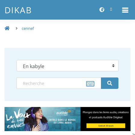
DIKAB
cennef
-->