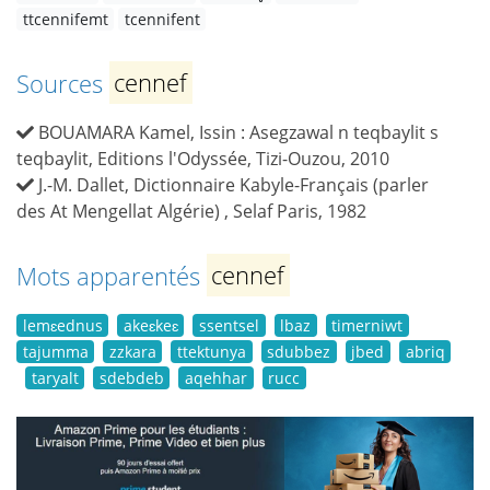
ttcennifemt
tcennifent
Sources
cennef
BOUAMARA Kamel, Issin : Asegzawal n teqbaylit s
teqbaylit, Editions l'Odyssée, Tizi-Ouzou, 2010
J.-M. Dallet, Dictionnaire Kabyle-Français (parler
des At Mengellat Algérie) , Selaf Paris, 1982
Mots apparentés
cennef
lemɛednus
akeɛkeɛ
ssentsel
lbaz
timerniwt
tajumma
zzkara
ttektunya
sdubbez
jbed
abriq
taryalt
sdebdeb
aqehhar
rucc