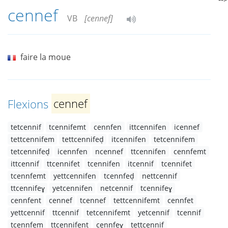
cennef
VB
[cennef]
faire la moue
Flexions
cennef
tetcennif
tcennifemt
cennfen
ittcennifen
icennef
tettcennifem
tettcennifeḍ
itcennifen
tetcennifem
tetcennifeḍ
icennfen
ncennef
ttcennifen
cennfemt
ittcennif
ttcennifet
tcennifen
itcennif
tcennifet
tcennfemt
yettcennifen
tcennfeḍ
nettcennif
ttcennifeɣ
yetcennifen
netcennif
tcennifeɣ
cennfent
cennef
tcennef
tettcennifemt
cennfet
yettcennif
ttcennif
tetcennifemt
yetcennif
tcennif
tcennfem
ttcennifent
cennfeɣ
tettcennif