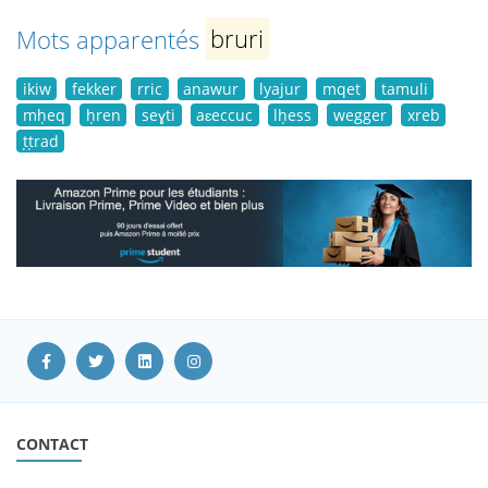
Mots apparentés
bruri
ikiw
fekker
rric
anawur
lyajur
mqet
tamuli
mḥeq
ḥren
seɣti
aɛeccuc
lḥess
wegger
xreb
ṭṭrad
CONTACT