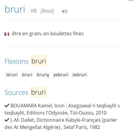
bruri
VB
[bruri]
être en grain, en boulettes fines
Flexions
bruri
ibruri
bruri
bruriɣ
yebruri
tebruri
Sources
bruri
BOUAMARA Kamel, Issin : Asegzawal n teqbaylit s
teqbaylit, Editions l'Odyssée, Tizi-Ouzou, 2010
J.-M. Dallet, Dictionnaire Kabyle-Français (parler
des At Mengellat Algérie) , Selaf Paris, 1982