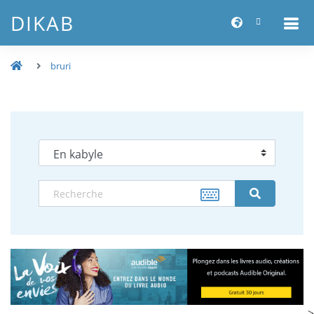
DIKAB
bruri
-->