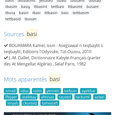
basit
tettbasimt
yettbasi
ttbasi
tbusamt
tbusaḍ
tbasim
basiɣ
ttbasint
tettbasi
ttbasimt
busant
tbusa
basin
ibasi
ittbasin
basi
tettbasim
tettbasiḍ
ibusan
Sources
basi
BOUAMARA Kamel, Issin : Asegzawal n teqbaylit s
teqbaylit, Editions l'Odyssée, Tizi-Ouzou, 2010
J.-M. Dallet, Dictionnaire Kabyle-Français (parler
des At Mengellat Algérie) , Selaf Paris, 1982
Mots apparentés
basi
zznad
sḍuɛ
izem
ɣennen
lɛefyun
aɣebbar
ffejqer
asebbaɣ
afessas
sxuxed
tackumt
azwel
leryaḥ
ckunṭeḍ
tameɛlaft