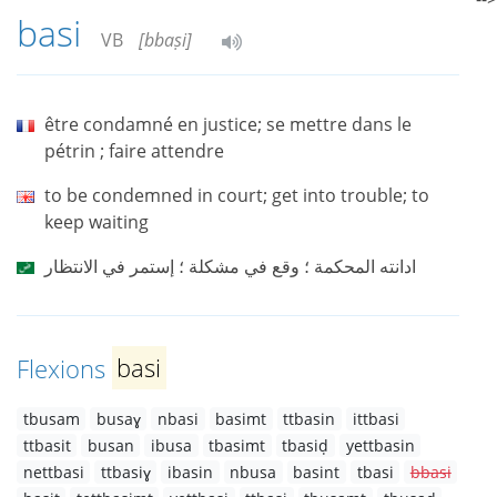
basi
VB
[bbaṣi]
être condamné en justice; se mettre dans le
pétrin ; faire attendre
to be condemned in court; get into trouble; to
keep waiting
ادانته المحكمة ؛ وقع في مشكلة ؛ إستمر في الانتظار
Flexions
basi
tbusam
busaɣ
nbasi
basimt
ttbasin
ittbasi
ttbasit
busan
ibusa
tbasimt
tbasiḍ
yettbasin
nettbasi
ttbasiɣ
ibasin
nbusa
basint
tbasi
bbasi