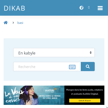
DIKAB
basi
-->