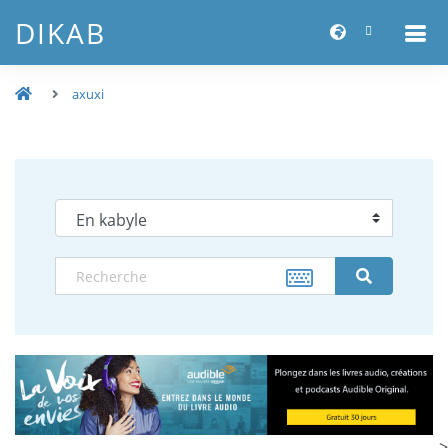
DIKAB
axuxi
-->