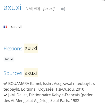
axuxi
NM|ADJ
[axuxi]
rose vif
Flexions
axuxi
axuxi
Sources
axuxi
BOUAMARA Kamel, Issin : Asegzawal n teqbaylit s
teqbaylit, Editions l'Odyssée, Tizi-Ouzou, 2010
J.-M. Dallet, Dictionnaire Kabyle-Français (parler
des At Mengellat Algérie) , Selaf Paris, 1982