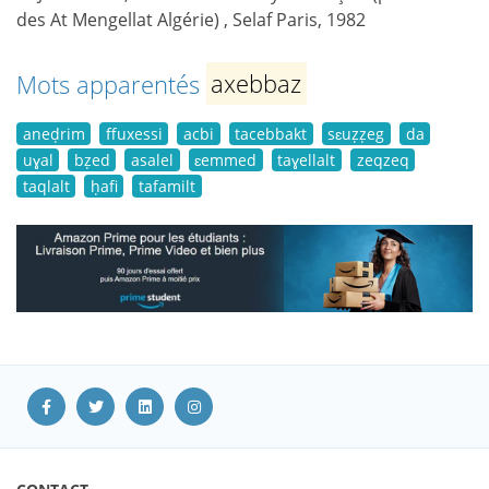
des At Mengellat Algérie) , Selaf Paris, 1982
Mots apparentés
axebbaz
aneḍrim
ffuxessi
acbi
tacebbakt
sɛuẓẓeg
da
uɣal
bẓed
asalel
ɛemmed
taɣellalt
zeqzeq
taqlalt
ḥafi
tafamilt