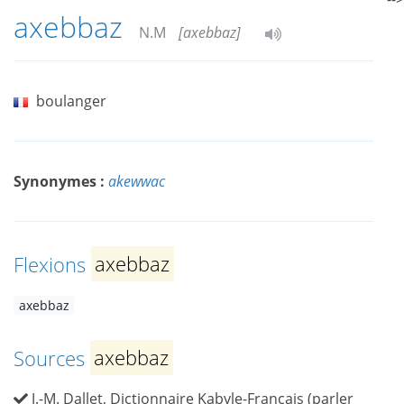
axebbaz
N.M
[axebbaz]
boulanger
Synonymes :
akewwac
Flexions
axebbaz
axebbaz
Sources
axebbaz
J.-M. Dallet, Dictionnaire Kabyle-Français (parler