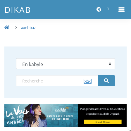
DIKAB
axebbaz
-->