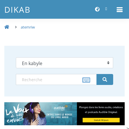
DIKAB
atemriw
-->