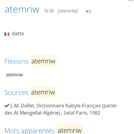
atemriw
N.M
[atemṛiw]
datte
Flexions
atemriw
atemriw
Sources
atemriw
J.-M. Dallet, Dictionnaire Kabyle-Français (parler
des At Mengellat Algérie) , Selaf Paris, 1982
Mots apparentés
atemriw