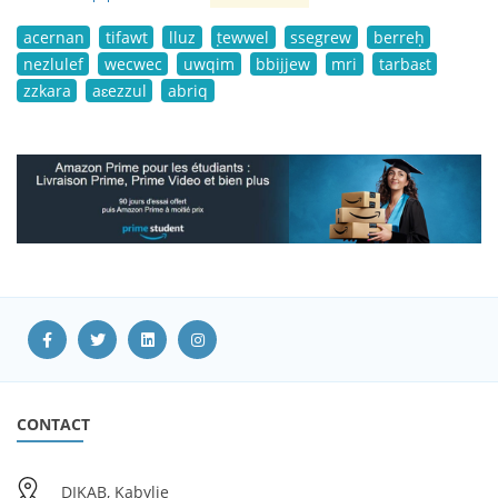
acernan
tifawt
lluz
ṭewwel
ssegrew
berreḥ
nezlulef
wecwec
uwqim
bbijjew
mri
tarbaɛt
zzkara
aɛezzul
abriq
CONTACT
DIKAB, Kabylie